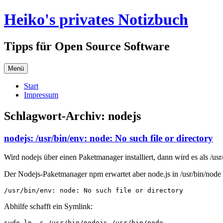
Zum
Heiko's privates Notizbuch
Inhalt
springen
Tipps für Open Source Software
Menü
Start
Impressum
Schlagwort-Archiv:
nodejs
nodejs: /usr/bin/env: node: No such file or directory
Wird nodejs über einen Paketmanager installiert, dann wird es als /usr/
Der Nodejs-Paketmanager npm erwartet aber node.js in /usr/bin/node
/usr/bin/env: node: No such file or directory
Abhilfe schafft ein Symlink:
sudo ln -s /usr/bin/nodejs /usr/bin/node