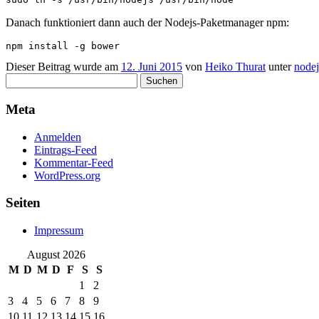
Danach funktioniert dann auch der Nodejs-Paketmanager npm:
npm install -g bower
Dieser Beitrag wurde am
12. Juni 2015
von
Heiko Thurat
unter
nodej
Suchen
nach:
Meta
Anmelden
Eintrags-Feed
Kommentar-Feed
WordPress.org
Seiten
Impressum
August 2026
M
D
M
D
F
S
S
1
2
3
4
5
6
7
8
9
10
11
12
13
14
15
16